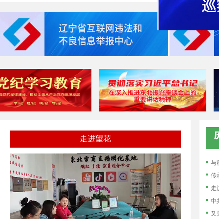
走进望花
与
中
又