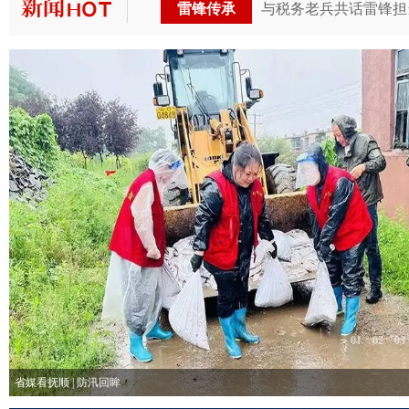
雷锋传承
与税务老兵共话雷锋担
01
02
03
省媒看抚顺 | 防汛回眸