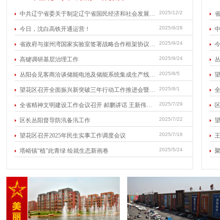
2025/12/2
中共辽宁省委关于制定辽宁省国民经济和社会发展第十五个五年规划的建议
2025/9/28
今日，沈白高铁开通运营！
2025/9/24
省政府与崖州湾国家实验室签署战略合作框架协议 王新伟钱前杨维才见证签约
2025/9/24
高键调研基层治理工作
2025/8/5
丛阳会见客商洽谈储能电池及储能系统集成生产线项目合作事宜
2025/8/1
望花区召开全面振兴新突破三年行动工作推进会暨领导小组会议
2025/7/29
全省精神文明建设工作会议召开 郝鹏讲话 王新伟主持 熊茂平出席
2025/7/22
区长丛阳督导防汛备汛工作
望
2025/7/16
望花区召开2025年民生实事工作调度会议
2025/5/24
塔峪镇“植”此青绿 绘就生态新画卷