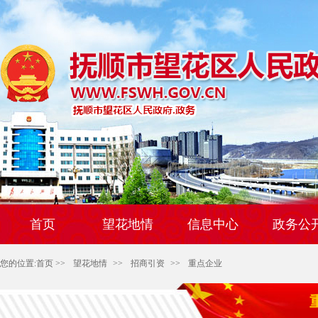
首页
望花地情
信息中心
政务公
您的位置:
首页
>>
望花地情
>>
招商引资
>>
重点企业