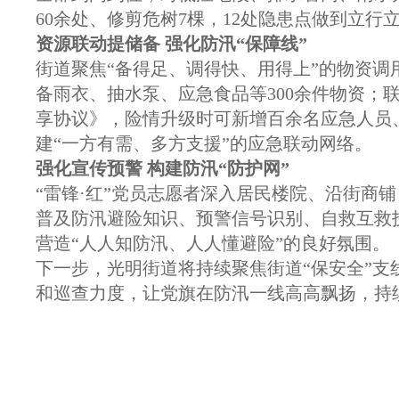
60余处、修剪危树7棵，12处隐患点做到立
资源联动提储备
强化防汛“保障线”
街道聚焦“备得足、调得快、用得上”的物资调
备雨衣、抽水泵、应急食品等300余件物资；
享协议》，险情升级时可新增百余名应急人员
建“一方有需、多方支援”的应急联动网络。
强化宣传预警
构建防汛“防护网”
“雷锋·红”党员志愿者深入居民楼院、沿街商
普及防汛避险知识、预警信号识别、自救互救技
营造“人人知防汛、人人懂避险”的良好氛围。
下一步，光明街道将持续聚焦街道“保安全”
和巡查力度，让党旗在防汛一线高高飘扬，持