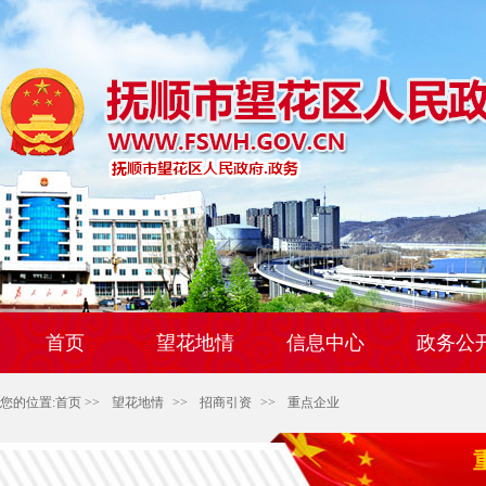
首页
望花地情
信息中心
政务公
您的位置:
首页
>>
望花地情
>>
招商引资
>>
重点企业