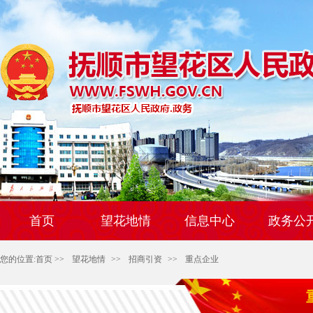
首页
望花地情
信息中心
政务公
您的位置:
首页
>>
望花地情
>>
招商引资
>>
重点企业