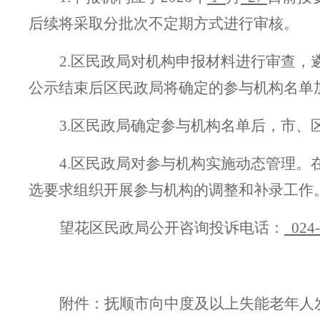
后续将采取分批次不定期方式进行审核。
2.
区
民政局对机构申报
材料
进行
审查
，
公示结束后区民政局将确定的参与机构名单
3.
区
民政局
确定
参与机构
名单后
，市
、
4.
区
民政局对参与机构实施动态管理。
选要求
组织开展参与机构的调整和补录工作
望花区民政局公开咨询投诉电话：
024
附件：
抚顺
市向中度及以上失能老年人