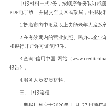
申报材料一式
2份，按顺序每份装订成
PDF电子版一并提交至
县区
民政局，申报材
1.
抚顺
市向中度及以上失能老年人发放
2.在有效期内的营业执照、民办非企
和银行开户许可证复印件。
3
.查询“信用中国”网站（www.credit
报告》。
4
.
服务人员资质材料。
三
、申报流程
1.申报机构应于202
6
年
1
月
27
日前按