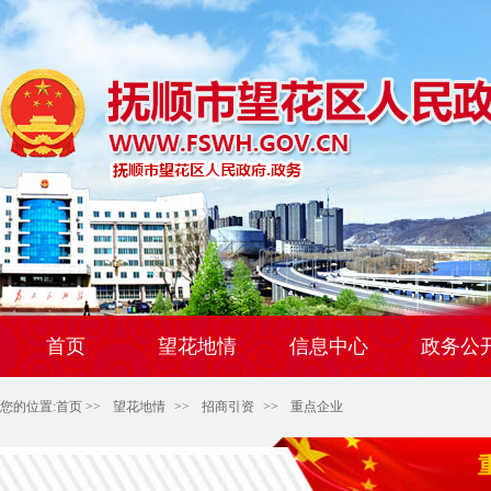
首页
望花地情
信息中心
政务公
您的位置:
首页
>>
望花地情
>>
招商引资
>>
重点企业