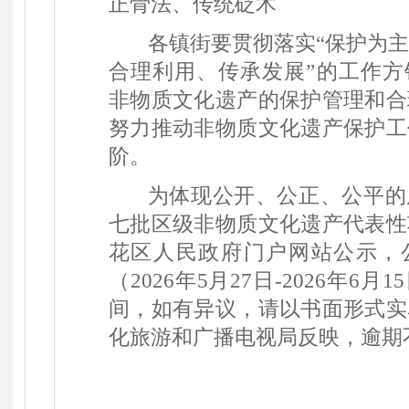
正骨法、传统砭术
各镇街要贯彻落实
“
保护为
合理利用、传承发展
”
的工作方
非物质文化遗产的保护管理和合
努力推动非物质文化遗产保护工
阶。
为体现公开、公正、公平的
七批区级非物质文化遗产代表性
花区人民政府
门户网站公示，
（
202
6
年
5
月
2
7
日
-202
6
年
6
月
1
5
间，如有异议，请以书面形式实
化旅游和广播电视局反映，逾期