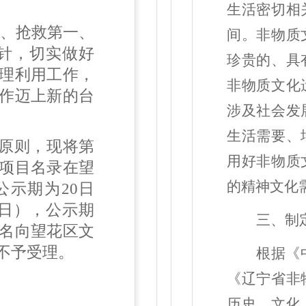
生活密切相
主、抢救第一、
间。非物质
针，切实做好
珍贵的、具
理利用工作，
非物质文化
作迈上新的台
涉及社会发
生活需要、
原则，现将第
用好非物质
项目名录在
望
的精神文化
公示期为
20
日
日
）
，公示期
三、制
名向
望花
区文
不予受理。
根据《
《辽宁省非
历史、文化