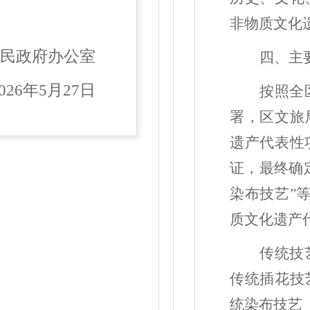
非物质文化
人民政府办公室
四、主
026
年
5
月
27
日
按照全
署，区文旅
遗产代表性
证，最终确
染布技艺”
质文化遗产
传统技
传统插花技
统染布技艺