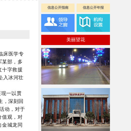
信息公开指南
信息公开年报
美丽望花
医临床医学专
军某部
，
多
红十字救援
坠入冰河壮
展现一以贯
生
，深刻回
活动，对于
价值观，对
向金城龙同