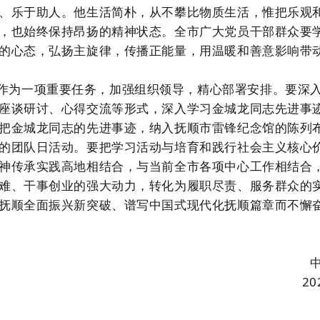
、乐于助人。
他生活简朴，从不攀比物质生活，惟
把乐观
，
也
始终保持昂扬的精神状态。
全市广大党员干部群众要
的心态，弘扬主旋律，传播正能量，用温暖和善意影响带
作为一项重要任务，加强组织领导，精心部署安排。要深
座谈研讨、心得交流等形式，深入学习金城龙同志先进事
把金城龙同志的先进事迹，纳入抚顺市雷锋纪念馆的陈列
的团队日活动。要把学习活动与培育和践行社会主义核心
神传承实践高地相结合，与当前全市各项中心工作相结合
难、干事创业的强大动力，转化为履职尽责、服务群众的
抚顺全面振兴新突破、谱写中国式现代化抚顺篇章而不懈
2