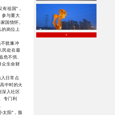
义有祖国”，
、参与重大
的家国情怀。
凡的岗位上
+
毫不犹豫冲
人民处在最
临危不惧、
群众生命财
融入日常点
从高中时的火
到深入社区
己、专门利
。
“小太阳”，
脸