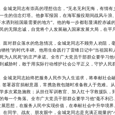
。
金城龙同志
有崇高的理想信念
，
“无名无利无悔，有情有
一生的信念灯塔。
他
参军报国，在海军服役期间战风斗浪
汗水洒到祖国最需要的地方”
。
他的
每一步都彰显满腔赤诚
民的无限忠诚，
自觉
将个人发展融入国家发展大局，在平
。
面对群众落水的危急情况，金城龙同志不顾旁人劝阻，
怕牺牲”的时代丰碑。
他用生命践行了雷锋日记中
“当祖国和
死为人民死”的庄严承诺。全市广大党员干部群众要学习他
到威胁时，敢于用实际行动维护社会
公平正义，守护人民
。
金城龙同志始终把服务人民作为人生追求，将奉献社会
升，签署器官捐献意愿，
常
携急救包随时准备救人于危难
。
学多次紧急施救；从担任军训教官、加入红十字救援队，
的每一个角落。全市广大党员干部群众要学习他
“毫不利
发展思想，在服务
人民
中实现价值，在奉献社会中升华境界
。
在同学、战友、朋友眼中，金城龙
同志
是
充满
正能量
的