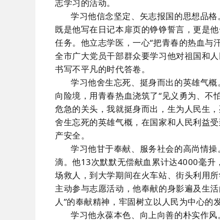
志学习的活动。
学习他信念坚定、矢志报国的思想品格
既是
他
写在日记本扉页
的铮铮誓言，
更
是他
任务
。他立志学医
，
一心
“把青春的热血与
全市广大党员干部群众要学习他对
祖国
和人
书写不平凡的时代答卷。
学习他舍生忘死、挺身而出的英雄气概
向险境，
用青春热血浇筑了
“见义勇为、不
危急的关头，我就挺身而出，生为人民生，
舍生忘死的英雄气概，在国家和人民利益受
产安全。
学习他甘于奉献、服务社会的高尚情操
滴。
他
13次默默无偿献血累计达4000毫
场救人，到大学期间在火车站、街头利用所
主动参与志愿活动，他
奉献
的身影遍及生活
人”的奉献精神，牢固树立以人民为中心的
学习他永葆本色、向上向善的朴实作风