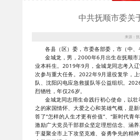
中共抚顺市委关
来源：抚
各县（区）委
，
市委各部委，市（中、
金城龙，男，
2000年6月出生
在抚顺市
业本科生。2019年
9月，
金城龙
同志
考入辽
次参与重大任务。
2022年
9月
退役复学
，上
队、沈阳闪电应急救援队等公益组织。
20
烈牺牲，年仅
26岁。
金城龙
同志用生命践行初心使命，以壮
之的家国情怀、大爱之心和英雄气概，是新
答了
“怎样的人生才
更
有价值
”、“新时代青
激励广大党员干部群众坚定理想信念、涵养
于凝聚全市上下攻坚克难、奋勇争先的精神