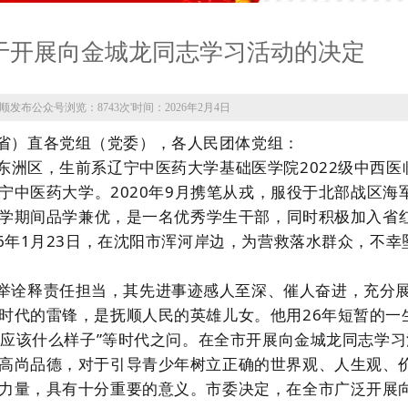
于开展向金城龙同志学习活动的决定
顺发布公众号
浏览：8743次
'
时间：2026年2月4日
省）直各党组（党委），各人民团体党组：
东洲区，
生前系辽宁中医药大学基础医学院
2022级中西
宁中医药大学
。
2020年9月携笔从戎，服役于
北部战区海
学期间
品学兼优
，是一名优秀学生干部，
同时
积极加入
省
26年1月23日，在沈阳市浑河
岸边，为营救落水群众，不幸
举诠释责任担当，其先进事迹感人至深、催人奋进，充分
时代的
雷锋
，是
抚顺
人民
的英雄儿女。他
用
26年短暂的一
年应
该什么
样子
”等时代之问。
在全市开展向金城龙同志学习
高尚品德，对于引导青少年树立正确的世界观、人生观、
力量，具有十分重要的意义。市委决定，在全市广泛开展