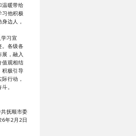
和温暖带给
学习他积极
动身边人，
入学习宣
迹。各级各
布展，融入
价值观相结
，积极引导
实际行动，
奋斗。
中共抚顺市委
026年2月2日