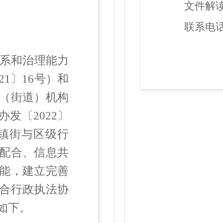
文件解
联系电
系和治理能力
21
〕
16
号）和
（街道）机构
办发
〔
2022
〕
镇街与区级行
配合、信息共
能，建立完善
合行政执法协
如下。