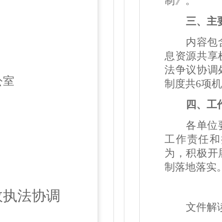
制》。
三、主
内容包
息资源共享
法争议协调
公室
制度
共6项
四、工
日
各单位
工作责任和
为，积极开
制落地落实
政执法协调
文件解