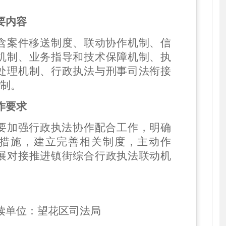
要内容
含
案件移送制度
、
联动协作机制
、
信
机制
、
业务指导和技术保障机制
、
执
处理机制
、
行政执法与刑事司法衔接
机制。
作要求
要加强行政执法协作配合工作，明确
措施，建立完善相关制度，主动作
展对接推进镇街综合行政执法联动机
。
读单位：望花区
司法局