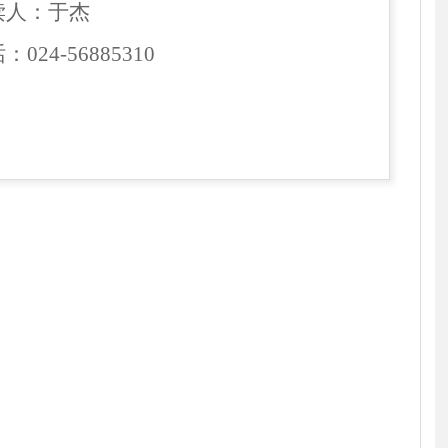
读人：
于杰
话
：
024-56885310