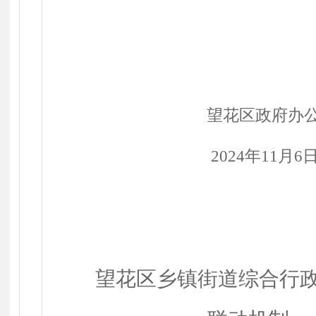
望花区政府办
2024
年
11
月
6
望花区乡镇街道综合行