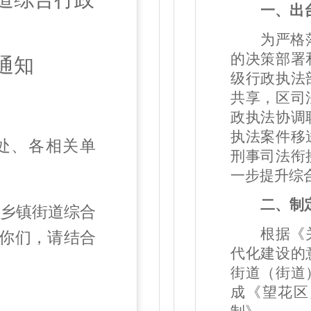
一、出
为
严格
的决策部署
通知
级行政执法
共享
，
区司
政执法协调
执法
案件移
处、各相关
单
刑事司法衔
一步提升综
二、制
乡镇街道综合
根据
《
你们，请结合
代化建设的
街道（街道
成《望花区