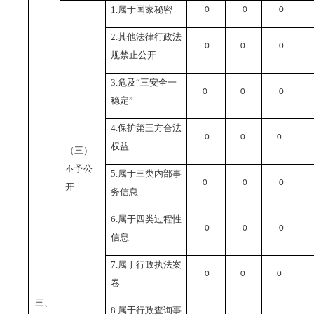
1.
属于国家秘密
0
0
0
2.
其他法律行政法
0
0
0
规禁止公开
3.
危及“三安全一
0
0
0
稳定”
4.
保护第三方合法
0
0
0
权益
（三）
不予公
5.
属于三类内部事
0
0
0
开
务信息
6.
属于四类过程性
0
0
0
信息
7.
属于行政执法案
0
0
0
卷
三、
8.
属于行政查询事