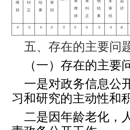
果
果
他
未
总
维
纠
结
审
维
纠
结
审
计
持
正
果
结
持
正
果
结
0
0
0
0
0
0
0
0
0
0
五、存在的主要问
（一）存在的主要
一是对政务信息公
习和研究的主动性和
二是因年龄老化，