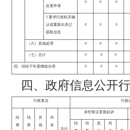
0
0
0
反复申请
5.
要求行政机关确
认或重新出具已
0
0
0
获取信息
（六）其他处理
0
0
0
（七）总计
0
0
0
四、结转下年度继续办理
0
0
0
四、政府信息公开
行政复议
行政
未经复议直接起诉
结
结
其
尚
结
结
其
尚
果
果
他
未
总计