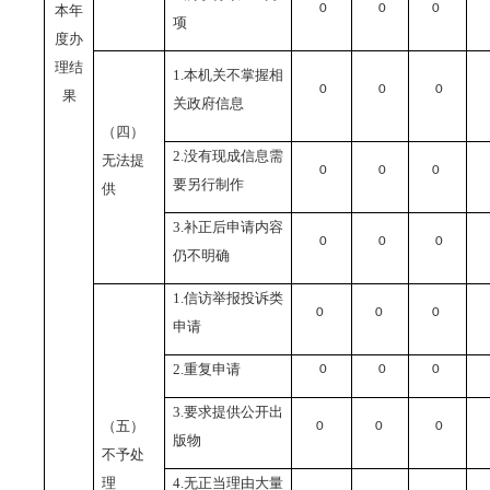
0
0
0
本年
项
度办
理结
1.
本机关不掌握相
0
0
0
果
关政府信息
（四）
2.
没有现成信息需
无法提
0
0
0
要另行制作
供
3.
补正后申请内容
0
0
0
仍不明确
1.
信访举报投诉类
0
0
0
申请
2.
重复申请
0
0
0
3.
要求提供公开出
（五）
0
0
0
版物
不予处
理
4.
无正当理由大量