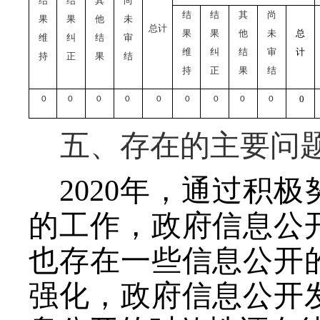
结
结
其
尚
结
结
其
尚
果
果
他
未
总计
果
果
他
未
总
维
纠
结
审
维
纠
结
审
计
持
正
果
结
持
正
果
结
0
0
0
0
0
0
0
0
0
0
五、存在的主要问
2020
年，通过积极
的工作，政府信息公
也存在一些信息公开
强化，政府信息公开