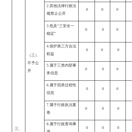
2.
其他法律行政法
0
0
0
规禁止公开
3.
危及“三安全一
0
0
0
稳定”
4.
保护第三方合法
0
0
0
权益
（三）
不予公
5.
属于三类内部事
0
0
0
开
务信息
6.
属于四类过程性
0
0
0
信息
7.
属于行政执法案
0
0
0
卷
8.
属于行政查询事
0
0
0
三、
项