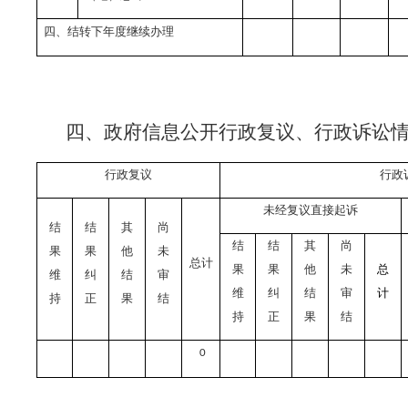
四、结转下年度继续办理
四、政府信息公开行政复议、行政诉讼
行政复议
行政
未经复议直接起诉
结
结
其
尚
结
结
其
尚
果
果
他
未
总计
果
果
他
未
总
维
纠
结
审
维
纠
结
审
计
持
正
果
结
持
正
果
结
0