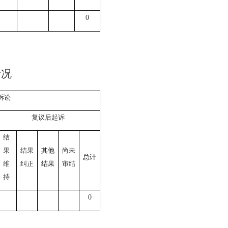
0
情况
诉讼
复议后起诉
结
果
结果
其他
尚未
总计
维
纠正
结果
审结
持
0