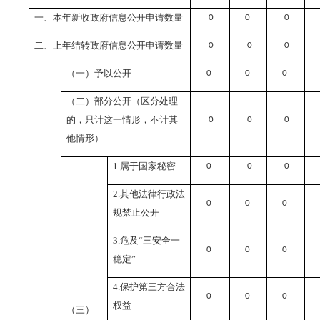
一、本年新收政府信息公开申请数量
0
0
0
二、上年结转政府信息公开申请数量
0
0
0
（一）予以公开
0
0
0
（二）部分公开（区分处理
的，只计这一情形，不计其
0
0
0
他情形）
1.
属于国家秘密
0
0
0
2.
其他法律行政法
0
0
0
规禁止公开
3.
危及“三安全一
0
0
0
稳定”
4.
保护第三方合法
0
0
0
权益
（三）