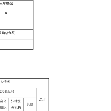
本年增/减
0
采购总金额
请人情况
或其他组织
总计
会公
法律服
其他
组织
务机构