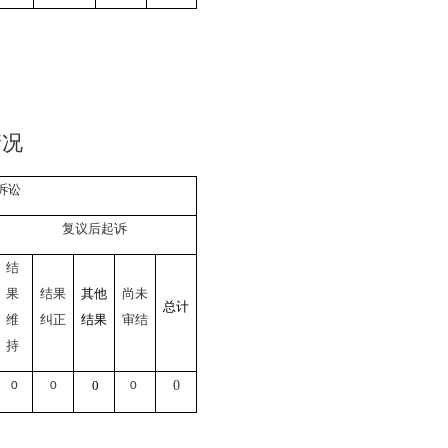
情况
诉讼
复议后起诉
结
果
结果
其他
尚未
总计
维
纠正
结果
审结
持
0
0
0
0
0