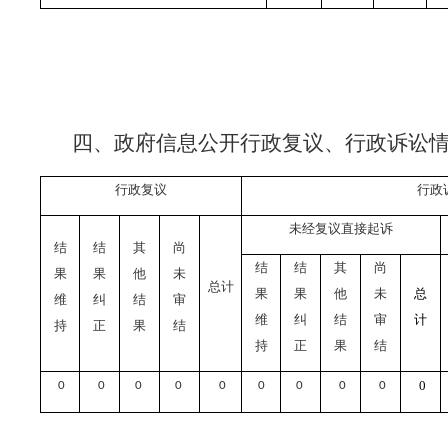
四、政府信息公开行政复议、行政诉讼
行政复议
行政
未经复议直接起诉
结
结
其
尚
结
结
其
尚
果
果
他
未
总计
果
果
他
未
总
维
纠
结
审
维
纠
结
审
计
持
正
果
结
持
正
果
结
0
0
0
0
0
0
0
0
0
0