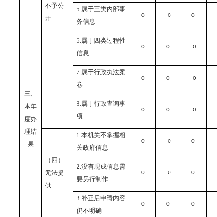
不予公
5.
属于三类内部事
0
0
0
开
务信息
6.
属于四类过程性
0
0
0
信息
7.
属于行政执法案
0
0
0
卷
三、
8.
属于行政查询事
本年
0
0
0
项
度办
理结
1.
本机关不掌握相
0
0
0
果
关政府信息
（四）
2.
没有现成信息需
无法提
0
0
0
要另行制作
供
3.
补正后申请内容
0
0
0
仍不明确