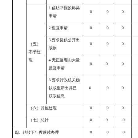
1.
信访举报投诉类
0
0
0
申请
2.
重复申请
0
0
0
3.
要求提供公开出
（五）
0
0
0
版物
不予处
理
4.
无正当理由大量
0
0
0
反复申请
5.
要求行政机关确
认或重新出具已
0
0
0
获取信息
（六）其他处理
0
0
0
（七）总计
0
0
0
四、结转下年度继续办理
0
0
0