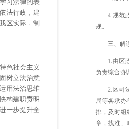
学习法律的表
依法行政，建
4.规
我区实际，制
规。
三
、
解
1.由
特色社会主义
负责综合协
固树立法治意
运用法治思维
2.
区司
快构建职责明
局等
各承办
进一步提升全
排，
及时
组
章，找准、