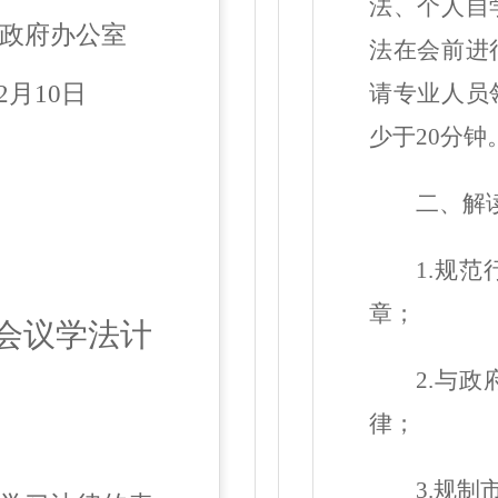
法、个人自
政府办公室
法在会前进
请专业人员
2
月
10
日
少于20分钟
二
、
解
1.规
章；
会议学法计
2.与
律；
3.规