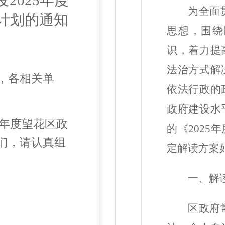
发202
5
年度
为全面
计划的通知
思想，
围绕
识，
着力提
法治方式解
，各相关单
依法行政的
政府建设水
年度望花区政
的
《202
5
年
们，请认真组
定解读方案
一、
解
区政府