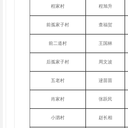
程家村
程旭升
前孤家子村
查福贺
前二道村
王国林
后孤家子村
周文波
五老村
逯苗苗
肖家村
张跃民
小泗村
赵长相