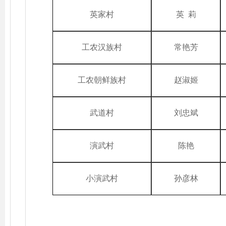
英家村
英 莉
工农汉族村
常艳芳
工农朝鲜族村
赵淑姬
武道村
刘忠斌
演武村
陈艳
小演武村
孙彦林