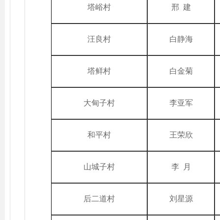
塔峪村
邢 建
汪良村
白静海
塔鲜村
白金菊
大甸子村
李亚军
和平村
王荣欣
山城子村
李 月
后二道村
刘星源