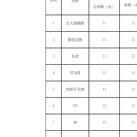
序号
指标
标数（
总例数（份）
1
总大肠菌数
11
11
2
菌落总数
11
11
3
色度
11
11
4
浑浊度
11
11
5
肉眼可见物
11
11
6
PH
11
11
7
砷
11
11