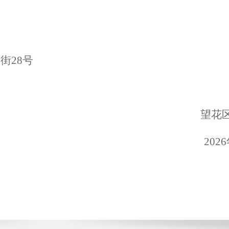
大街
28号
望花
2026