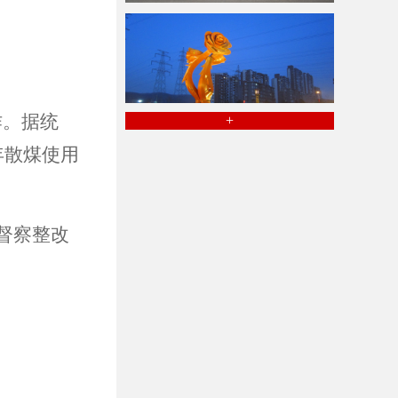
作。据统
+
年散煤使用
督察整改