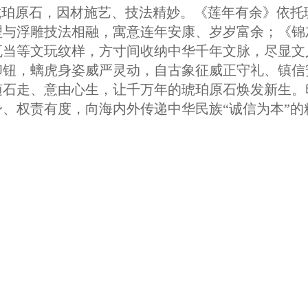
琥珀原石，因材施艺、技法精妙。《莲年有余》依托
理与浮雕技法相融，寓意连年安康、岁岁富余；《锦
瓦当等文玩纹样，方寸间收纳中华千年文脉，尽显文
印钮，螭虎身姿威严灵动，自古象征威正守礼、镇信
随石走、意由心生，让千万年的琥珀原石焕发新生。
、权责有度，向海内外传递中华民族“诚信为本”的