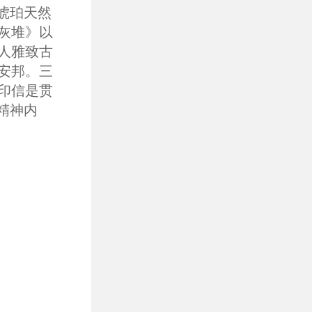
琥珀天然
灰堆》以
人雅致古
安邦。三
印信是贯
精神内