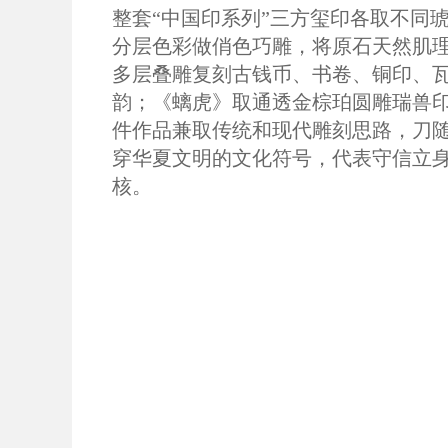
整套“中国印系列”三方玺印各取不同
分层色彩做俏色巧雕，将原石天然肌
多层叠雕复刻古钱币、书卷、铜印、
韵；《螭虎》取通透金棕珀圆雕瑞兽
件作品兼取传统和现代雕刻思路，刀
穿华夏文明的文化符号，代表守信立身
核。