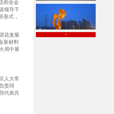
话和全会
级领导干
等形式，
望花发展
+
金新材料
大局中展
区人大常
负责同
部代表共