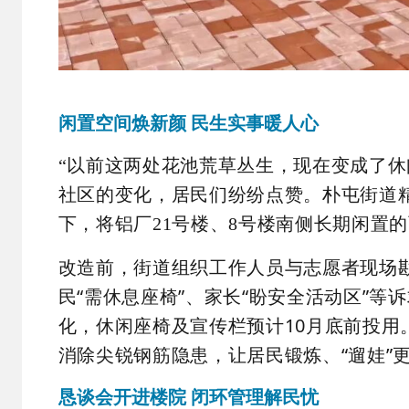
闲置空间焕新颜 民生实事暖人心
“以前这两处花池荒草丛生，现在变成了休
社区的变化，居民们纷纷点赞。朴屯街道精
下，将铝厂21号楼、8号楼南侧长期闲置的
改造前，街道组织工作人员与志愿者现场勘
民“需休息座椅”、家长“盼安全活动区”等
化，休闲座椅及宣传栏预计10月底前投用
消除尖锐钢筋隐患，让居民锻炼、“遛娃”
恳谈会开进楼院 闭环管理解民忧