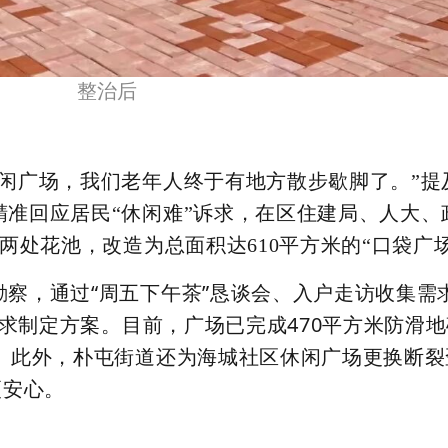
整治后
闲广场，我们老年人终于有地方散步歇脚了。”提
准回应居民“休闲难”诉求，在区住建局、人大、
两处花池，改造为总面积达610平方米的“口袋广场
察，通过“周五下午茶”恳谈会、入户走访收集需
诉求制定方案。目前，广场已完成470平方米防滑
。此外，朴屯街道还为海城社区休闲广场更换断裂
更安心。