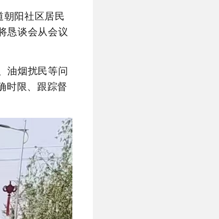
道朝阳社区居民
将恳谈会从会议
、油烟扰民等问
确时限、跟踪督