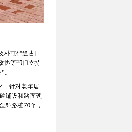
及朴屯街道古田
政协等部门支持
”。
求，针对老年居
地砖铺设和路面硬
歪斜路桩70个，