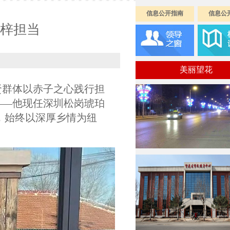
信息公开指南
信息公
桑梓担当
美丽望花
贤群体以赤子之心践行担
——他现任深圳松岗琥珀
，始终以深厚乡情为纽