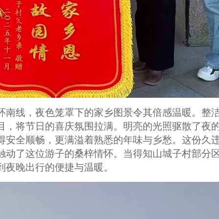
环南线，夜色笼罩下的家乡图景令其倍感温暖。整
目，将节日的喜庆氛围拉满。明亮的光照驱散了夜
得安全顺畅，更满溢着熟悉的年味与乡愁。这份久
触动了这位游子的桑梓情怀。当得知山城子村部分
到夜晚出行的便捷与温暖。