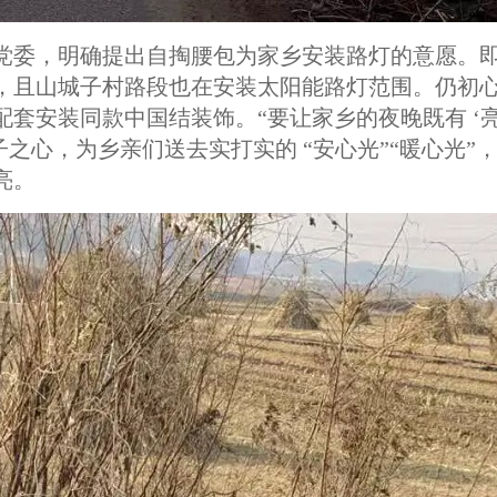
党委，明确提出自掏腰包为家乡安装路灯的意愿。
划，且山城子村路段也在安装太阳能路灯范围。仍初
套安装同款中国结装饰。“要让家乡的夜晚既有 ‘亮
子之心，为乡亲们送去实打实的 “安心光”“暖心光”
亮。