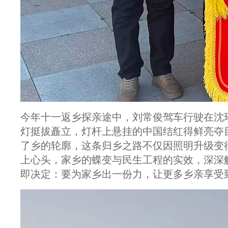
今年十一返乡探亲途中，刘常俊驾车行驶在沈
灯挺拔矗立，灯杆上悬挂的中国结红得鲜亮夺
了乡的轮廓，这条归乡之路不仅因照明升级变
上心头，家乡的蝶变与民生工程的实效，深深
即决定：要为家乡出一份力，让更多乡亲享受