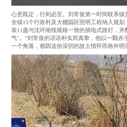
心意既定，行则必至。刘常俊第一时间联系镇
全镇15个行政村及大棚园区照明工程纳入规
装11盏与沈环南线规格一致的插电式路灯，并配
气’。”刘常俊的话语朴实而真挚，他以一颗赤
一个角落，都因这份深切的故土情怀而格外明