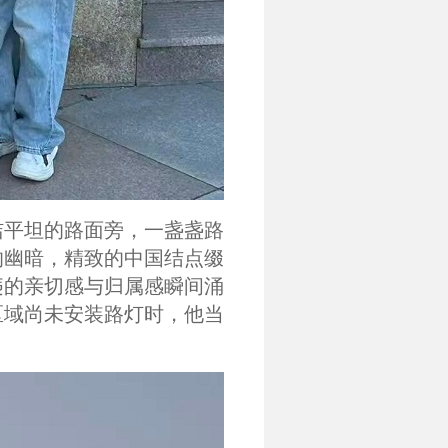
洁平坦的路面旁，一盏盏路
的幽暗，精致的中国结点缀
违的亲切感与归属感瞬间涌
区域尚未安装路灯时，他当