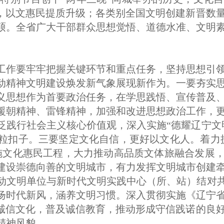
热，以文惠民提质升级；各类别全国文明创建新晋数
硕。全省广大干部群众思想觉悟、道德水准、文明
工作要牢牢把握关键环节和重点任务，坚持思想引
动精神文明建设焕发新气象展现新作为。一要夯实
义思想作为首要政治任务，在学思践悟、宣传普及
援朝精神、雷锋精神，加强和改进思想政治工作，
泛践行社会主义核心价值观，深入实施“德耀辽宁文
粒扣子。三要坚定文化自信，更好以文化人。着力
施文化惠民工程，大力推动高品质文体旅融合发展
建设崇德向善的文明城市，有力发挥文明城市创建
动文明单位与新时代文明实践中心（所、站）结对共
扬时代新风，涵养文明习惯。深入贯彻实施《辽宁
扬诚信文化，普及诚信教育，推动形成守信践诺的良
精神风貌。