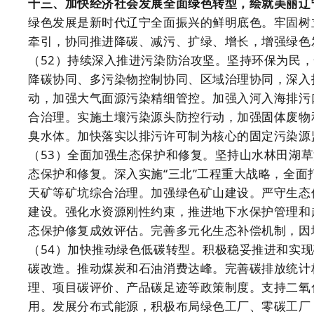
十三、加快经济社会发展全面绿色转型，绘就美丽辽
绿色发展是新时代辽宁全面振兴的鲜明底色。牢固树
牵引，协同推进降碳、减污、扩绿、增长，增强绿色
（52）持续深入推进污染防治攻坚。坚持环保为民
降碳协同、多污染物控制协同、区域治理协同，深入
动，加强大气面源污染精细管控。加强入河入海排污
合治理。实施土壤污染源头防控行动，加强固体废物
臭水体。加快落实以排污许可制为核心的固定污染源
（53）全面加强生态保护和修复。坚持山水林田湖
态保护和修复。深入实施“三北”工程重大战略，全
天矿等矿坑综合治理。加强绿色矿山建设。严守生态
建设。强化水资源刚性约束，推进地下水保护管理和
态保护修复成效评估。完善多元化生态补偿机制，因
（54）加快推动绿色低碳转型。积极稳妥推进和实
碳改造。推动煤炭和石油消费达峰。完善碳排放统计
理、项目碳评价、产品碳足迹等政策制度。支持二氧
用。发展分布式能源，积极布局绿色工厂、零碳工厂