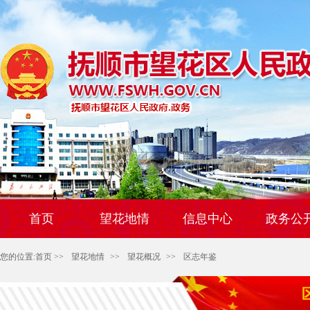
首页
望花地情
信息中心
政务公
您的位置:
首页
>>
望花地情
>>
望花概况
>>
区志年鉴